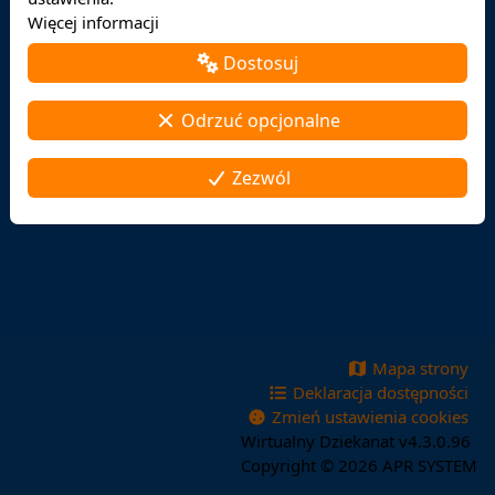
Więcej informacji
Dostosuj
Odrzuć opcjonalne
Zezwól
Mapa strony
Deklaracja dostępności
Zmień ustawienia cookies
Wirtualny Dziekanat v4.3.0.96
Copyright © 2026
APR SYSTEM